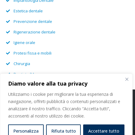
Implantologia Dentale
Estetica dentale
Prevenzione dentale
Rigenerazione dentale
Igiene orale
Protesi fissa e mobili
Chirurgia
Dentista 24 ore
Diamo valore alla tua privacy
Utilizziamo i cookie per migliorare la tua esperienza di
navigazione, offrirti pubblicità o contenuti personalizzati e
Cookie Policy
-
Privacy Policy
analizzare il nostro traffico. Cliccando “Accetta tutti”,
acconsenti al nostro utilizzo dei cookie.
Studi Dentistici Dott. Nicola Paoleschi Srl - P. IVA 11413100964 - C.F.
06374460480
Personalizza
Rifiuta tutto
Accettare tutto