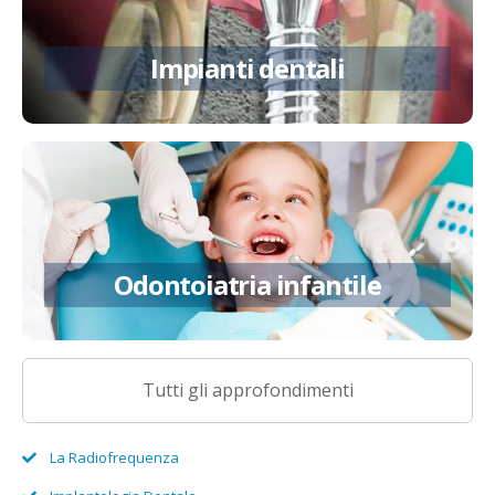
Impianti dentali
Approfondisci
Odontoiatria infantile
Odontoiatria infantile
Approfondisci
Tutti gli approfondimenti
La Radiofrequenza