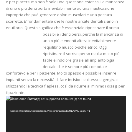
e per piacersi ma non è solo una questione estetica. La mancanza
di uno o più denti porta inevitabilmente ad una masticazione
impropria che può generare dolori muscolari e una postura
scorretta. E’ fondamentale che le nostre arcate dentali siano in
equilibrio. Questo significa che è essenziale riprist
inare il prima
possibile i denti persi, perchè la mancanza di
uno o più elementi altera inevitabilmente
l’equilibrio muscolo-scheletrico. Oggi
ripristinare il sorriso perso risulta molto più
facile e indolore grazie all’ implantologia
dentale che è sempre più comoda e
confortevole per il paziente. Molto spesso è possibile inserire
impianti senza la necessità di fare incisioni sui tessuti gengivali
utilizzando la tecnica flapless, così da ridurre al minimo i disagi per
il paziente.
Video
Media error: Format(s) not supported or source(s) not found
Player
Scarica il file: https://nicolapaoleschi.it/wp-content/uploads/2019/04/90-.mp4?_=1