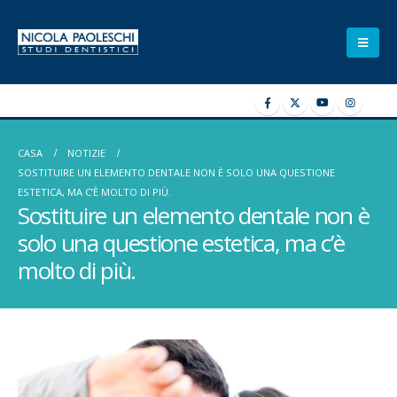
CASA
NOTIZIE
SOSTITUIRE UN ELEMENTO DENTALE NON È SOLO UNA QUESTIONE
ESTETICA, MA C’È MOLTO DI PIÙ.
Sostituire un elemento dentale non è
solo una questione estetica, ma c’è
molto di più.