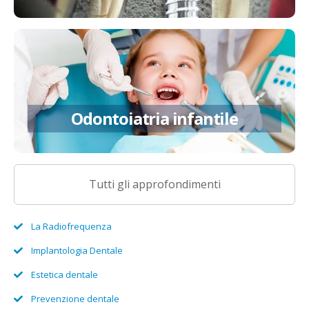
Odontoiatria infantile
Odontoiatria infantile
Approfondisci
Tutti gli approfondimenti
La Radiofrequenza
Implantologia Dentale
Estetica dentale
Prevenzione dentale