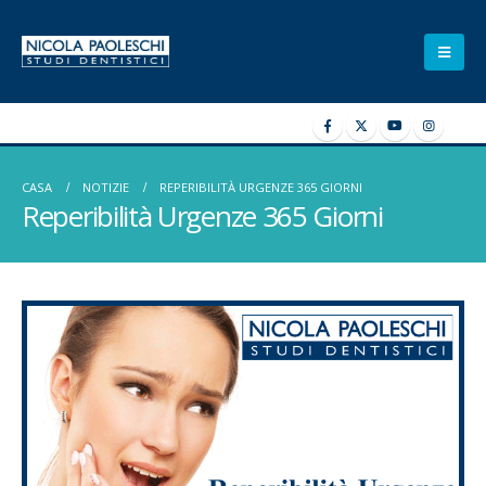
CASA
NOTIZIE
REPERIBILITÀ URGENZE 365 GIORNI
Reperibilità Urgenze 365 Giorni