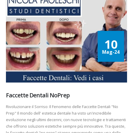
10
Mag-24
Faccette Dentali NoPrep
Rivoluzionare il Sorriso: Il Fenomeno delle Faccette Dentali "No
Prep" Il mondo dell' estetica dentale ha visto un'incredibile
evoluzione negli ultimi decenni, con nuove tecnologie e trattamenti
che offrono soluzioni estetiche sempre più innovative. Tra queste,
le faccette dentali "no prep" stanno emergendo come una delle