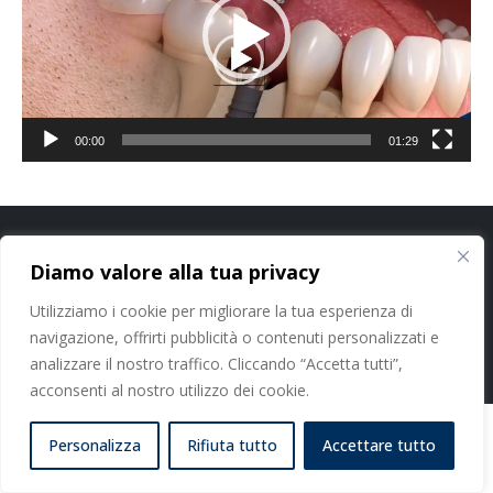
00:00
01:29
Cookie Policy
-
Privacy Policy
Diamo valore alla tua privacy
Utilizziamo i cookie per migliorare la tua esperienza di
Studi Dentistici Dott. Nicola Paoleschi Srl - P. IVA 11413100964 - C.F.
06374460480
navigazione, offrirti pubblicità o contenuti personalizzati e
analizzare il nostro traffico. Cliccando “Accetta tutti”,
acconsenti al nostro utilizzo dei cookie.
Personalizza
Rifiuta tutto
Accettare tutto