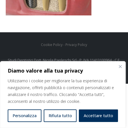
Cookie Policy
-
Privacy Policy
Studi Dentistici Dott. Nicola Paoleschi Srl - P. IVA 11413100964 - C.F.
06374460480
Diamo valore alla tua privacy
Utilizziamo i cookie per migliorare la tua esperienza di
navigazione, offrirti pubblicità o contenuti personalizzati e
analizzare il nostro traffico. Cliccando “Accetta tutti”,
acconsenti al nostro utilizzo dei cookie.
Personalizza
Rifiuta tutto
Accettare tutto