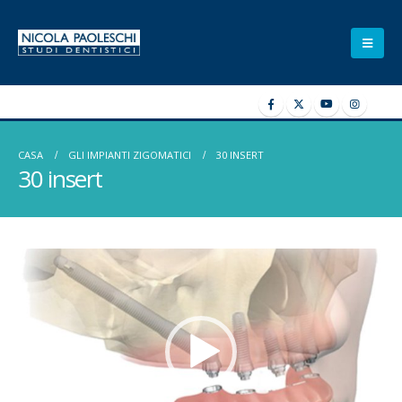
CASA
GLI IMPIANTI ZIGOMATICI
30 INSERT
30 insert
Video
Player