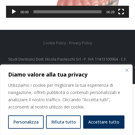
00:00
00:29
Cookie Policy
-
Privacy Policy
Studi Dentistici Dott. Nicola Paoleschi Srl - P. IVA 11413100964 - C.F.
06374460480
Diamo valore alla tua privacy
Utilizziamo i cookie per migliorare la tua esperienza di
navigazione, offrirti pubblicità o contenuti personalizzati e
analizzare il nostro traffico. Cliccando “Accetta tutti”,
acconsenti al nostro utilizzo dei cookie.
Personalizza
Rifiuta tutto
Accettare tutto