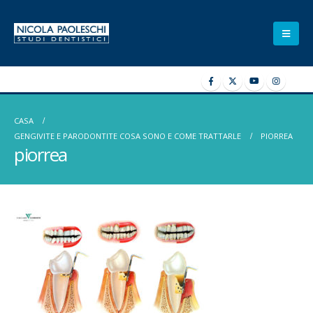
CASA
GENGIVITE E PARODONTITE COSA SONO E COME TRATTARLE
PIORREA
piorrea