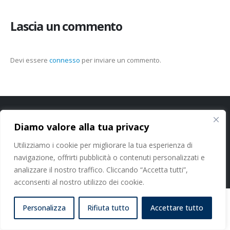
Lascia un commento
Devi essere
connesso
per inviare un commento.
Cookie Policy
-
Privacy Policy
Diamo valore alla tua privacy
Utilizziamo i cookie per migliorare la tua esperienza di
Studi Dentistici Dott. Nicola Paoleschi Srl - P. IVA 11413100964 - C.F.
06374460480
navigazione, offrirti pubblicità o contenuti personalizzati e
analizzare il nostro traffico. Cliccando “Accetta tutti”,
acconsenti al nostro utilizzo dei cookie.
Personalizza
Rifiuta tutto
Accettare tutto