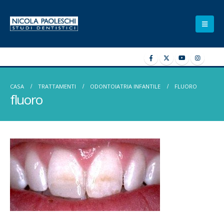
CASA
TRATTAMENTI
ODONTOIATRIA INFANTILE
FLUORO
fluoro