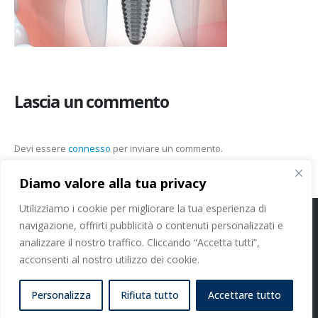
Lascia un commento
Devi essere
connesso
per inviare un commento.
Diamo valore alla tua privacy
Utilizziamo i cookie per migliorare la tua esperienza di
navigazione, offrirti pubblicità o contenuti personalizzati e
Cookie Policy
-
Privacy Policy
analizzare il nostro traffico. Cliccando “Accetta tutti”,
acconsenti al nostro utilizzo dei cookie.
Studi Dentistici Dott. Nicola Paoleschi Srl - P. IVA 11413100964 - C.F.
06374460480
Personalizza
Rifiuta tutto
Accettare tutto