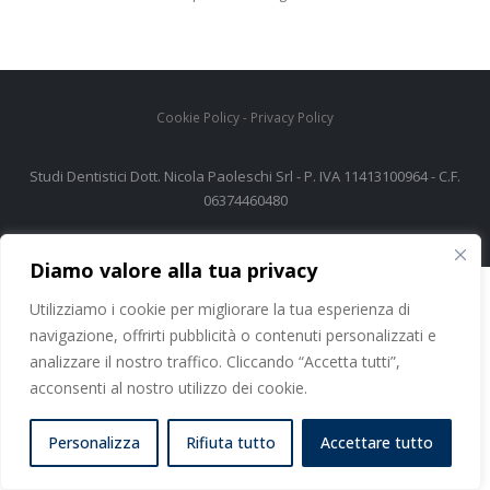
Cookie Policy
-
Privacy Policy
Studi Dentistici Dott. Nicola Paoleschi Srl - P. IVA 11413100964 - C.F.
06374460480
Diamo valore alla tua privacy
Utilizziamo i cookie per migliorare la tua esperienza di
navigazione, offrirti pubblicità o contenuti personalizzati e
analizzare il nostro traffico. Cliccando “Accetta tutti”,
acconsenti al nostro utilizzo dei cookie.
Personalizza
Rifiuta tutto
Accettare tutto