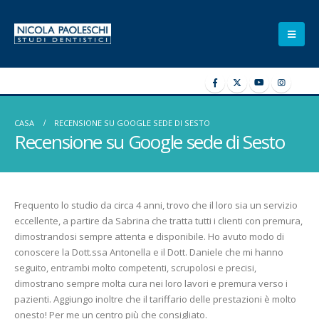
CASA
RECENSIONE SU GOOGLE SEDE DI SESTO
Recensione su Google sede di Sesto
Frequento lo studio da circa 4 anni, trovo che il loro sia un servizio
eccellente, a partire da Sabrina che tratta tutti i clienti con premura,
dimostrandosi sempre attenta e disponibile. Ho avuto modo di
conoscere la Dott.ssa Antonella e il Dott. Daniele che mi hanno
seguito, entrambi molto competenti, scrupolosi e precisi,
dimostrano sempre molta cura nei loro lavori e premura verso i
pazienti. Aggiungo inoltre che il tariffario delle prestazioni è molto
onesto! Per me un centro più che consigliato.