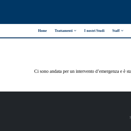
Home
Trattamenti
I nostri Studi
Staff
CASA
RECENSIONE SU GOOGLE SEDE DI SCANDICCI
Recensione su Google sede di Scandicci
Ci sono andata per un intervento d’emergenza e è stat