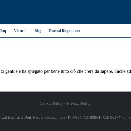
Faq
Video
Blog
Dentisti Rispondono
o gentile e ha spiegato per bene tutto ciò che c’era da sapere. Facile ad
Cookie Policy
-
Privacy Policy
Studi Dentistici Dott. Nicola Paoleschi Srl - P. IVA 11413100964 - C.F. 0637446048