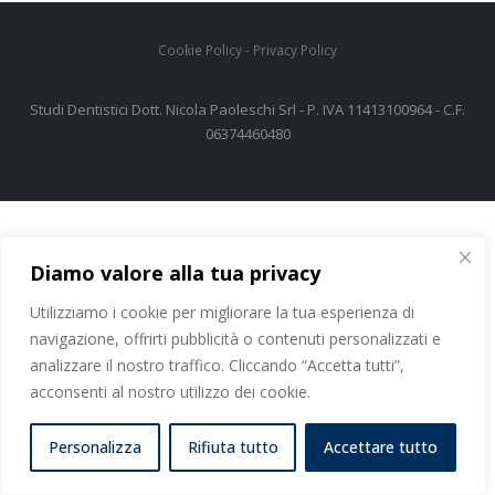
Cookie Policy
-
Privacy Policy
Studi Dentistici Dott. Nicola Paoleschi Srl - P. IVA 11413100964 - C.F.
06374460480
Diamo valore alla tua privacy
Utilizziamo i cookie per migliorare la tua esperienza di
navigazione, offrirti pubblicità o contenuti personalizzati e
analizzare il nostro traffico. Cliccando “Accetta tutti”,
acconsenti al nostro utilizzo dei cookie.
Personalizza
Rifiuta tutto
Accettare tutto