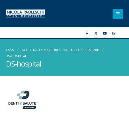
CASA
SCELTI DALLE MIGLIORI STRUTTURE OSPEDALIERE
DS-HOSPITAL
DS-hospital