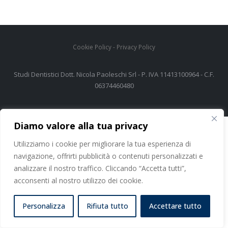
Cookie Policy
-
Privacy Policy
Studi Dentistici Dott. Nicola Paoleschi Srl - P. IVA 11413100964 - C.F.
06374460480
Diamo valore alla tua privacy
Utilizziamo i cookie per migliorare la tua esperienza di
navigazione, offrirti pubblicità o contenuti personalizzati e
analizzare il nostro traffico. Cliccando “Accetta tutti”,
acconsenti al nostro utilizzo dei cookie.
Personalizza
Rifiuta tutto
Accettare tutto