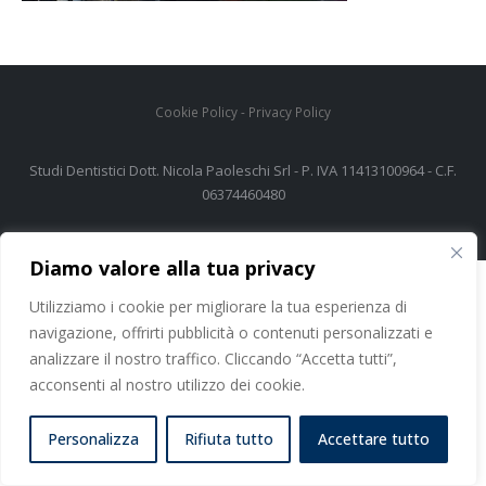
Cookie Policy
-
Privacy Policy
Studi Dentistici Dott. Nicola Paoleschi Srl - P. IVA 11413100964 - C.F.
06374460480
Diamo valore alla tua privacy
Utilizziamo i cookie per migliorare la tua esperienza di
navigazione, offrirti pubblicità o contenuti personalizzati e
analizzare il nostro traffico. Cliccando “Accetta tutti”,
acconsenti al nostro utilizzo dei cookie.
Personalizza
Rifiuta tutto
Accettare tutto