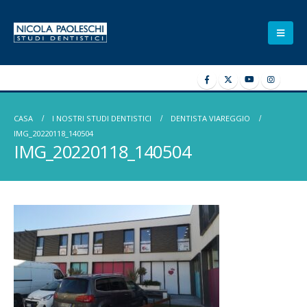
CASA
I NOSTRI STUDI DENTISTICI
DENTISTA VIAREGGIO
IMG_20220118_140504
IMG_20220118_140504