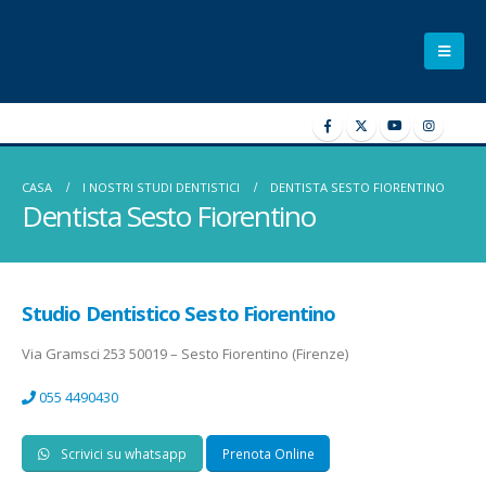
CASA
I NOSTRI STUDI DENTISTICI
DENTISTA SESTO FIORENTINO
Dentista Sesto Fiorentino
Studio Dentistico
Sesto Fiorentino
Via Gramsci 253 50019 – Sesto Fiorentino (Firenze)
055 4490430
Scrivici su whatsapp
Prenota Online