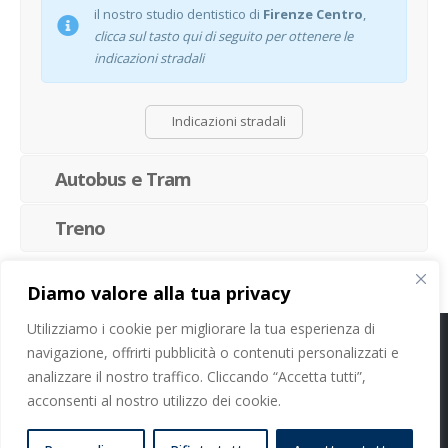
il nostro studio dentistico di
Firenze Centro
,
clicca sul tasto qui di seguito per ottenere le
indicazioni stradali
Indicazioni stradali
Autobus e Tram
Treno
Diamo valore alla tua privacy
Utilizziamo i cookie per migliorare la tua esperienza di
navigazione, offrirti pubblicità o contenuti personalizzati e
Cookie Policy
-
Privacy Policy
analizzare il nostro traffico. Cliccando “Accetta tutti”,
acconsenti al nostro utilizzo dei cookie.
Studi Dentistici Dott. Nicola Paoleschi Srl - P. IVA 11413100964 - C.F.
06374460480