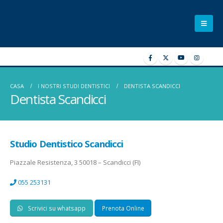
CASA
I NOSTRI STUDI DENTISTICI
DENTISTA SCANDICCI
Dentista Scandicci
Studio Dentistico
Scandicci
Piazzale Resistenza, 3 50018 – Scandicci (FI)
055 253131
Scrivici su whatsapp
Prenota Online