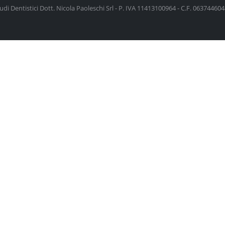
udi Dentistici Dott. Nicola Paoleschi Srl - P. IVA 11413100964 - C.F. 06374460